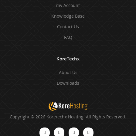
my Account
Knowledge Base
Contact Us
FAQ
KoreTechx
About Us
Downloads
Copyright © 2026 Koretechx Hosting. All Rights Reserved.