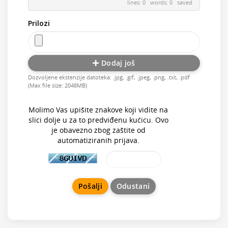
lines: 0 words: 0
saved
Prilozi
Dodaj još
Dozvoljene ekstenzije datoteka: .jpg, .gif, .jpeg, .png, .txt, .pdf
(Max file size: 2048MB)
Molimo Vas upišite znakove koji vidite na
slici dolje u za to predviđenu kućicu. Ovo
je obavezno zbog zaštite od
automatiziranih prijava.
Odustani