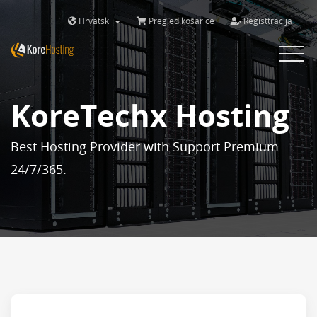
Hrvatski
Pregled košarice
Registtracija
Toggle
navigat
KoreTechx Hosting
Best Hosting Provider with Support Premium
24/7/365.