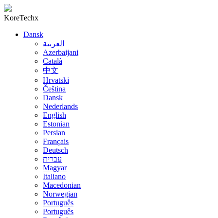
KoreTechx
Dansk
العربية
Azerbaijani
Català
中文
Hrvatski
Čeština
Dansk
Nederlands
English
Estonian
Persian
Français
Deutsch
עברית
Magyar
Italiano
Macedonian
Norwegian
Português
Português