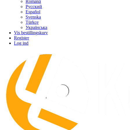
Română
Русский
Español
Svenska
Türkçe
Українська
Vis bestillingskurv
Register
Log ind